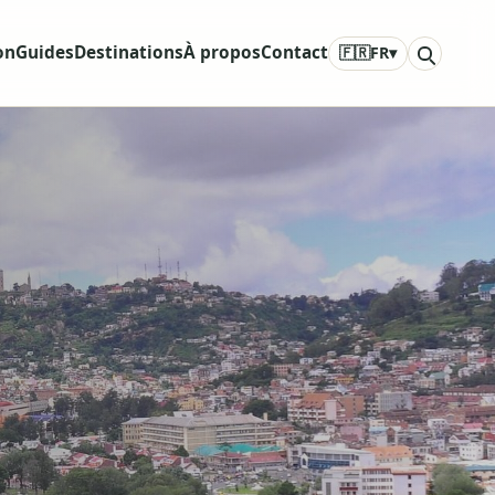
on
Guides
Destinations
À propos
Contact
🇫🇷
FR
▾