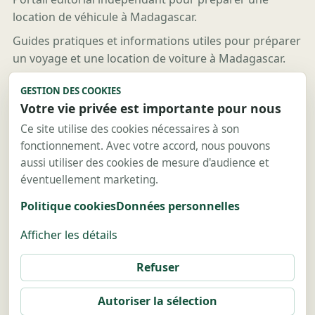
location de véhicule à Madagascar.
Guides pratiques et informations utiles pour préparer
un voyage et une location de voiture à Madagascar.
Liens utiles
GESTION DES COOKIES
Votre vie privée est importante pour nous
Guides
Destinations
Ce site utilise des cookies nécessaires à son
fonctionnement. Avec votre accord, nous pouvons
Location voiture
aussi utiliser des cookies de mesure d'audience et
Location 4x4
éventuellement marketing.
Contact
Politique cookies
Données personnelles
Nous contacter
Afficher les détails
Mentions légales
Sitemap
Refuser
Politique de confidentialité
Autoriser la sélection