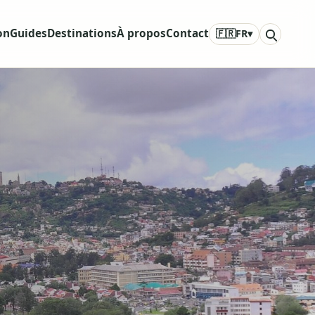
on
Guides
Destinations
À propos
Contact
🇫🇷
FR
▾
r