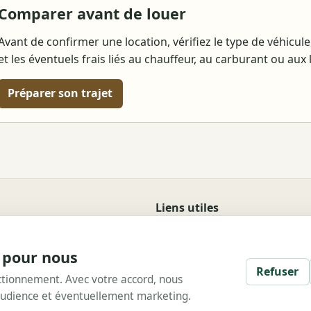
Comparer avant de louer
Avant de confirmer une location, vérifiez le type de véhicule,
et les éventuels frais liés au chauffeur, au carburant ou aux
Préparer son trajet
Liens utiles
tion de véhicule à
Guides
Destinations
e pour nous
Location voiture
Refuser
er un voyage et une
nctionnement. Avec votre accord, nous
Location 4x4
'audience et éventuellement marketing.