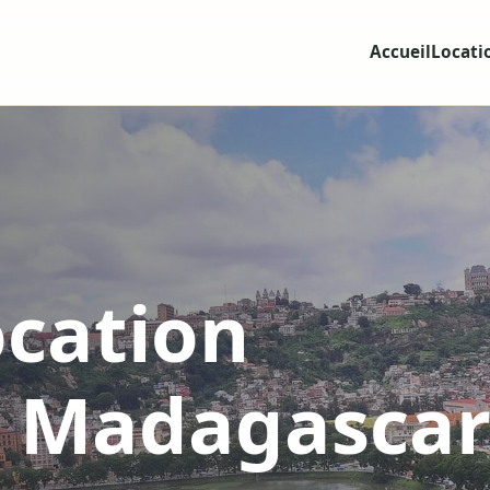
Accueil
Locati
ocation
à Madagasca